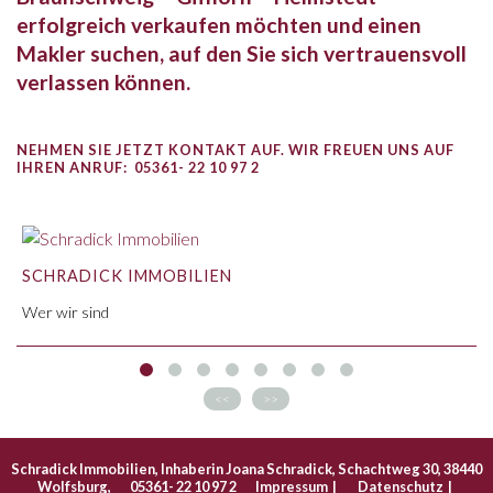
erfolgreich verkaufen möchten und einen
Makler suchen, auf den Sie sich vertrauensvoll
verlassen können.
NEHMEN SIE JETZT KONTAKT AUF. WIR FREUEN UNS AUF
IHREN ANRUF:
05361- 22 10 97 2
N
LEISTUNGEN
Leistungen für Verkäufer
<<
>>
Schradick Immobilien, Inhaberin Joana Schradick, Schachtweg 30, 38440
Wolfsburg,
05361- 22 10 97 2
Impressum
|
Datenschutz
|