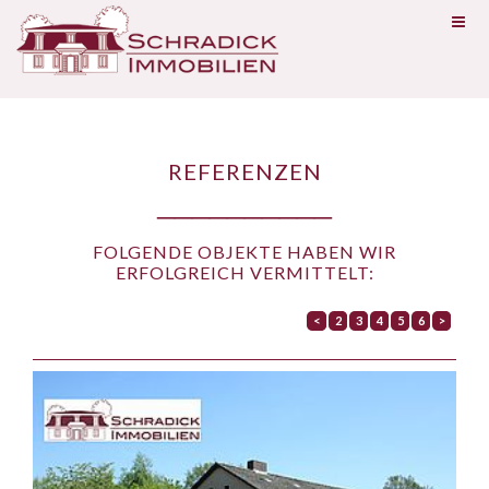
REFERENZEN
__________
FOLGENDE OBJEKTE HABEN WIR
ERFOLGREICH VERMITTELT:
Seite
<
2
3
4
5
6
>