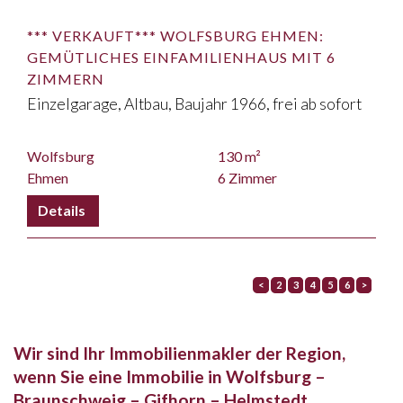
*** VERKAUFT*** WOLFSBURG EHMEN:
GEMÜTLICHES EINFAMILIENHAUS MIT 6
ZIMMERN
Einzelgarage, Altbau, Baujahr 1966, frei ab sofort
Wolfsburg
130 m²
Ehmen
6 Zimmer
Seite
<
2
3
4
5
6
>
Wir sind Ihr Immobilienmakler der Region,
wenn Sie eine Immobilie in Wolfsburg –
Braunschweig – Gifhorn – Helmstedt